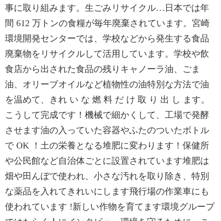
事に取り組みます。生ごみリサイクル…日本では年
間 612 万トンの食糧が毎年廃棄されています。宮崎
環境開発センターでは、学校などから発生する食品
廃棄物をリサイクルして活用しています。学校や飲
食店から出された食品の残りキャノーラ油、ごま
油、オリーブオイルなど植物性の油特別な方法で油
を温めて、きれ い な 燃 料 だ け 取 り 出 し ます。
こうして完成です！機械で細かくして、工場で発酵
させます油の入っていた容器やふたのついたボトル
で OK ！土の栄養となる堆肥に変わります！保健所
や公民館など自治体ごとに設置されています堆肥は
畑や田んぼで使われ、小さな汚れを取り除き、特別
な薬品を入れてきれいにします飛行場の作業車にも
使われています !新しい作物を育てます環境グループ